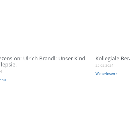
zension: Ulrich Brandl: Unser Kind
Kollegiale Be
ilepsie.
25.02.2024
24
Weiterlesen »
en »