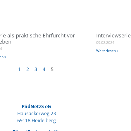
rie als praktische Ehrfurcht vor
Interviewseri
eben
09.02.2024
24
Weiterlesen »
en »
1
2
3
4
5
PädNetzS eG
Hausackerweg 23
69118 Heidelberg