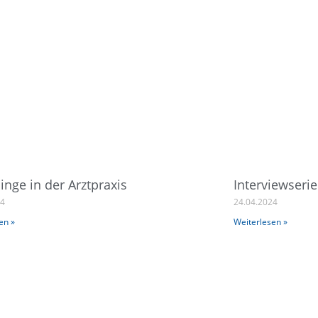
linge in der Arztpraxis
Interviewserie
24
24.04.2024
en »
Weiterlesen »