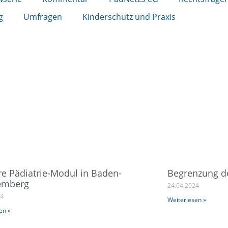
g
Umfragen
Kinderschutz und Praxis
re Pädiatrie-Modul in Baden-
Begrenzung de
temberg
24.04.2024
24
Weiterlesen »
en »