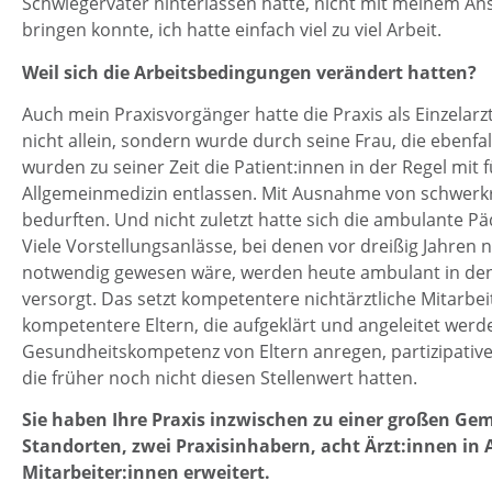
Schwiegervater hinterlassen hatte, nicht mit meinem An
bringen konnte, ich hatte einfach viel zu viel Arbeit.
Weil sich die Arbeitsbedingungen verändert hatten?
Auch mein Praxisvorgänger hatte die Praxis als Einzelarzt
nicht allein, sondern wurde durch seine Frau, die ebenfa
wurden zu seiner Zeit die Patient:innen in der Regel mit f
Allgemeinmedizin entlassen. Mit Ausnahme von schwerkr
bedurften. Und nicht zuletzt hatte sich die ambulante Päd
Viele Vorstellungsanlässe, bei denen vor dreißig Jahren
notwendig gewesen wäre, werden heute ambulant in den
versorgt. Das setzt kompetentere nichtärztliche Mitarbe
kompetentere Eltern, die aufgeklärt und angeleitet wer
Gesundheitskompetenz von Eltern anregen, partizipativ
die früher noch nicht diesen Stellenwert hatten.
Sie haben Ihre Praxis inzwischen zu einer großen Ge
Standorten, zwei Praxisinhabern, acht Ärzt:innen in 
Mitarbeiter:innen erweitert.