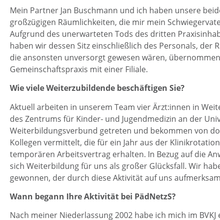
Mein Partner Jan Buschmann und ich haben unsere beide
großzügigen Räumlichkeiten, die mir mein Schwiegervate
Aufgrund des unerwarteten Tods des dritten Praxisinhab
haben wir dessen Sitz einschließlich des Personals, der 
die ansonsten unversorgt gewesen wären, übernommen.
Gemeinschaftspraxis mit einer Filiale.
Wie viele Weiterzubildende beschäftigen Sie?
Aktuell arbeiten in unserem Team vier Ärzt:innen in Weite
des Zentrums für Kinder- und Jugendmedizin an der Unive
Weiterbildungsverbund getreten und bekommen von dort 
Kollegen vermittelt, die für ein Jahr aus der Klinikrotat
temporären Arbeitsvertrag erhalten. In Bezug auf die A
sich Weiterbildung für uns als großer Glücksfall. Wir ha
gewonnen, der durch diese Aktivität auf uns aufmerksam
Wann begann Ihre Aktivität bei PädNetzS?
Nach meiner Niederlassung 2002 habe ich mich im BVKJ e