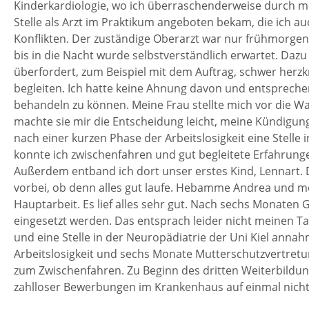
Kinderkardiologie, wo ich überraschenderweise durch m
Stelle als Arzt im Praktikum angeboten bekam, die ich a
Konflikten. Der zuständige Oberarzt war nur frühmorgen
bis in die Nacht wurde selbstverständlich erwartet. Dazu
überfordert, zum Beispiel mit dem Auftrag, schwer herzk
begleiten. Ich hatte keine Ahnung davon und entsprechen
behandeln zu können. Meine Frau stellte mich vor die Wah
machte sie mir die Entscheidung leicht, meine Kündigun
nach einer kurzen Phase der Arbeitslosigkeit eine Stelle i
konnte ich zwischenfahren und gut begleitete Erfahrung
Außerdem entband ich dort unser erstes Kind, Lennart. D
vorbei, ob denn alles gut laufe. Hebamme Andrea und 
Hauptarbeit. Es lief alles sehr gut. Nach sechs Monaten 
eingesetzt werden. Das entsprach leider nicht meinen Ta
und eine Stelle in der Neuropädiatrie der Uni Kiel anna
Arbeitslosigkeit und sechs Monate Mutterschutzvertret
zum Zwischenfahren. Zu Beginn des dritten Weiterbildung
zahlloser Bewerbungen im Krankenhaus auf einmal nicht