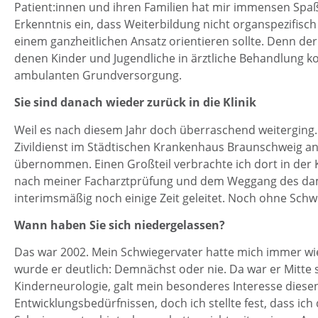
Patient:innen und ihren Familien hat mir immensen Sp
Erkenntnis ein, dass Weiterbildung nicht organspezifisc
einem ganzheitlichen Ansatz orientieren sollte. Denn der
denen Kinder und Jugendliche in ärztliche Behandlung ko
ambulanten Grundversorgung.
Sie sind danach wieder zurück in die Klinik
Weil es nach diesem Jahr doch überraschend weiterging. I
Zivildienst im Städtischen Krankenhaus Braunschweig a
übernommen. Einen Großteil verbrachte ich dort in der 
nach meiner Facharztprüfung und dem Weggang des da
interimsmäßig noch einige Zeit geleitet. Noch ohne Sch
Wann haben Sie sich niedergelassen?
Das war 2002. Mein Schwiegervater hatte mich immer wi
wurde er deutlich: Demnächst oder nie. Da war er Mitte 
Kinderneurologie, galt mein besonderes Interesse diese
Entwicklungsbedürfnissen, doch ich stellte fest, dass ich