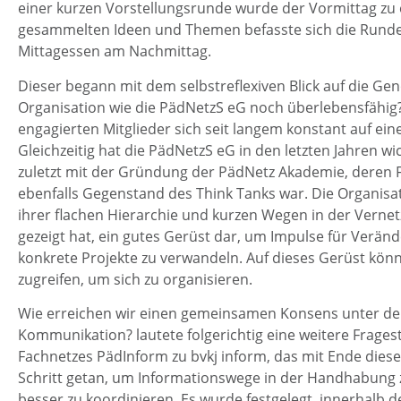
einer kurzen Vorstellungsrunde wurde der Vormittag zu 
gesammelten Ideen und Themen befasste sich die Rund
Mittagessen am Nachmittag.
Dieser begann mit dem selbstreflexiven Blick auf die Geno
Organisation wie die PädNetzS eG noch überlebensfähig? 
engagierten Mitglieder sich seit langem konstant auf ein
Gleichzeitig hat die PädNetzS eG in den letzten Jahren w
zuletzt mit der Gründung der PädNetz Akademie, deren F
ebenfalls Gegenstand des Think Tanks war. Die Organisa
ihrer flachen Hierarchie und kurzen Wegen in der Vernetz
gezeigt hat, ein gutes Gerüst dar, um Impulse für Verä
konkrete Projekte zu verwandeln. Auf dieses Gerüst kön
zugreifen, um sich zu organisieren.
Wie erreichen wir einen gemeinsamen Konsens unter de
Kommunikation? lautete folgerichtig eine weitere Frages
Fachnetzes PädInform zu bvkj inform, das mit Ende diese
Schritt getan, um Informationswege in der Handhabung 
besser zu koordinieren. Es wurde festgelegt, innerhalb