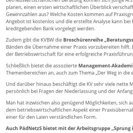
betriebswirtschaftlichen Beratung können sich junge Ärz
planen, einen ersten wirtschaftlichen Überblick verscha
Gewinnzahlen aus? Welche Kosten kommen auf Praxisgrü
Angebot ist kostenlos und die erstellte Analyse kann be
kreditgebenden Bank vorgelegt werden.
Zudem gibt die KVBW die
Broschürenreihe „Beratungsse
Bänden die Übernahme einer Praxis vorzubereiten hilft. 
der Betriebswirtschaft für eine erfolgreiche Praxisführun
Schließlich bietet die assoziierte
Management-Akademi
Themenbereichen an, auch zum Thema „Der Weg in die ei
Und darüber hinaus beschäftigt die KV sehr viele nette M
persönlich bei Fragen der Niederlassung und der Anfangs
Man hat inzwischen also genügend Möglichkeiten, sich auf
dem betriebswirtschaftlichen Aspekt einer Praxisübern
einer für den Laien verständlichen Form.
Auch PädNetzS bietet mit der Arbeitsgruppe „Sprung i