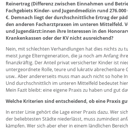
Reinertrag (Differenz zwischen Einnahmen und Betri
Fachgebiets Kinder- und Jugendmedizin rund 276.000 
€. Demnach liegt der durchschnittliche Ertrag der päd
den anderen Facharztpraxen im unteren Mittelfeld. Ve
und Jugendärzt:innen ihre Interessen in den Honora
Krankenkassen oder der KV nicht ausreichend?
Nein, mit schlechten Verhandlungen hat dies nichts zu tu
meist junge Elterngeneration, die ja noch am Anfang ihre
finanzkräftig. Der Anteil privat versicherter Kinder ist ni
untergeordnete Rolle, teure und lukrativ abrechenbare G
usw.. Aber andererseits muss man auch nicht so hohe In
Und durchschnittlich im unteren Mittelfeld bedeutet hier
Mein Fazit bleibt: eine eigene Praxis zu haben und gut dav
Welche Kriterien sind entscheidend, ob eine Praxis gu
In erster Linie gehört die Lage einer Praxis dazu. Wer sich
der beliebtesten Städte niederlässt, muss zumindest anf
kämpfen. Wer sich aber eher in einem ländlichen Bereich