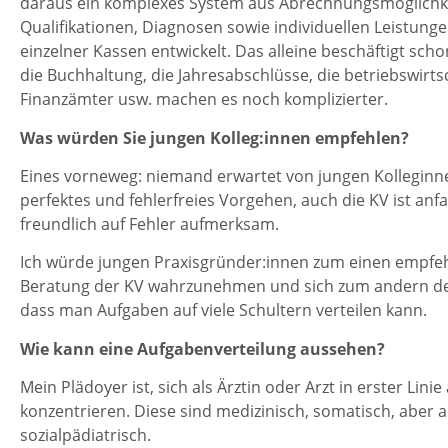
daraus ein komplexes System aus Abrechnungsmöglichke
Qualifikationen, Diagnosen sowie individuellen Leistun
einzelner Kassen entwickelt. Das alleine beschäftigt scho
die Buchhaltung, die Jahresabschlüsse, die betriebswirts
Finanzämter usw. machen es noch komplizierter.
Was würden Sie jungen Kolleg:innen empfehlen?
Eines vorneweg: niemand erwartet von jungen Kolleginn
perfektes und fehlerfreies Vorgehen, auch die KV ist an
freundlich auf Fehler aufmerksam.
Ich würde jungen Praxisgründer:innen zum einen empfehl
Beratung der KV wahrzunehmen und sich zum andern de
dass man Aufgaben auf viele Schultern verteilen kann.
Wie kann eine Aufgabenverteilung aussehen?
Mein Plädoyer ist, sich als Ärztin oder Arzt in erster Lini
konzentrieren. Diese sind medizinisch, somatisch, aber 
sozialpädiatrisch.