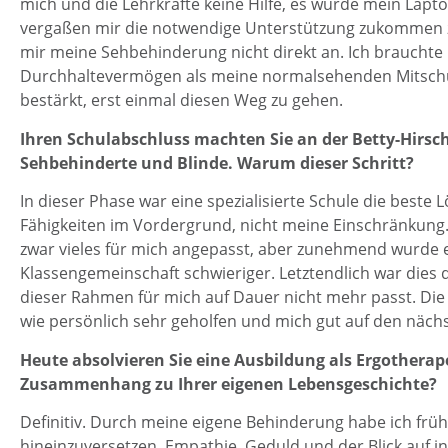
mich und die Lehrkräfte keine Hilfe, es wurde mein Lapto
vergaßen mir die notwendige Unterstützung zukommen zu
mir meine Sehbehinderung nicht direkt an. Ich braucht
Durchhaltevermögen als meine normalsehenden Mitschül
bestärkt, erst einmal diesen Weg zu gehen.
Ihren Schulabschluss machten Sie an der Betty-Hirsch
Sehbehinderte und Blinde. Warum dieser Schritt?
In dieser Phase war eine spezialisierte Schule die beste
Fähigkeiten im Vordergrund, nicht meine Einschränkung
zwar vieles für mich angepasst, aber zunehmend wurde e
Klassengemeinschaft schwieriger. Letztendlich war dies 
dieser Rahmen für mich auf Dauer nicht mehr passt. Die 
wie persönlich sehr geholfen und mich gut auf den näch
Heute absolvieren Sie eine Ausbildung als Ergotherap
Zusammenhang zu Ihrer eigenen Lebensgeschichte?
Definitiv. Durch meine eigene Behinderung habe ich frü
hineinzuversetzen. Empathie, Geduld und der Blick auf i