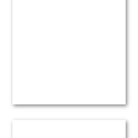
PädNetzS Info 4/2010
PDF öffnen