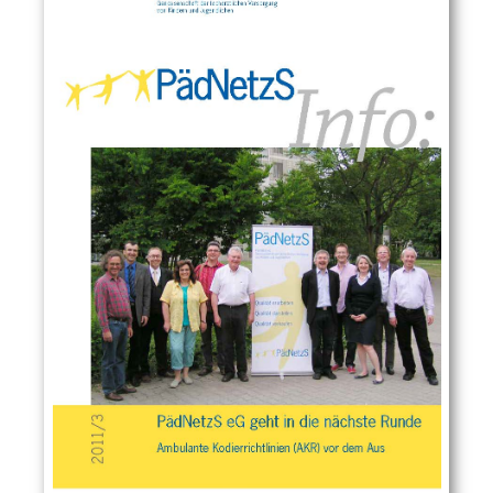
PädNetzS Info 3/2011
Themen: 4. Generalversammlung Neuer
Aufsichtsrat und Vorstand / Ambulante
Kodierrichtlinien vor dem Aus /
Wikipädiatria / Amblyopiescreening / Alte
Sonogeräte vor dem Aus / Rechtsfragen:
Ausfallhonorar?
PDF öffnen