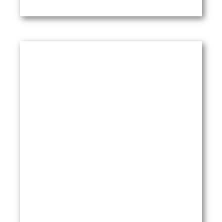
PädNetzS Info 2/2011
Themen: Generalversammlung Einladung,
Wahlen, Kandidaten / Aufgaben
Aufsichtsrat und Vorstand / elektronische
Gesundheitskarte / Stationäre Reha für
Kinder und Jugendliche / Rechtsfragen:
Umsatzsteuerpflicht
PDF öffnen