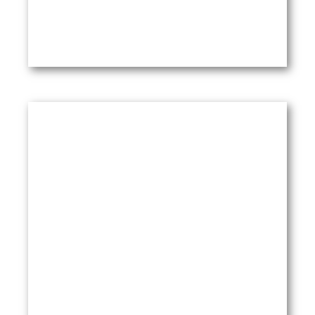
PädNetzS Info 1/2010
Themen: Fachtagung Weitenburg,
Kinderheilkunde 2020 / KV-Wahlen /
Berufshaftpflicht
PDF öffnen