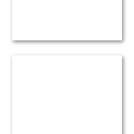
PädNetzS Info 1/2011
Themen: Landtagswahl BW: Fragen an die
Parteien / Generalversammlung PädNetzS
2011 / Managementschulung / Kinderschutz